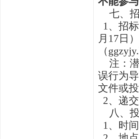
不能参与
七、
1、招
月
17
日
（
ggzyj
注：
误行为导
文件或投
2、递交
八、
1、
时间
2、地